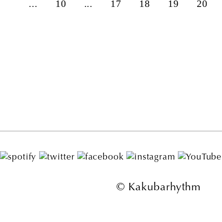
...
10
...
17
18
19
20
© Kakubarhythm