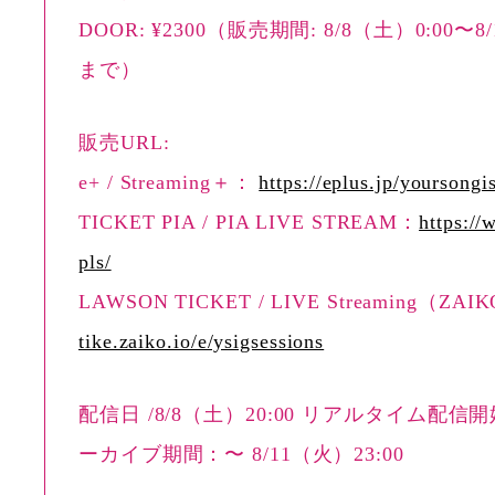
DOOR: ¥2300（販売期間: 8/8（土）0:00〜8/
まで）
販売URL:
e+ / Streaming＋：
https://eplus.jp/yoursongi
TICKET PIA / PIA LIVE STREAM：
https://w
pls/
LAWSON TICKET / LIVE Streaming（ZA
tike.zaiko.io/e/ysigsessions
配信日 /8/8（土）20:00 リアルタイム配信開
ーカイブ期間：〜 8/11（火）23:00