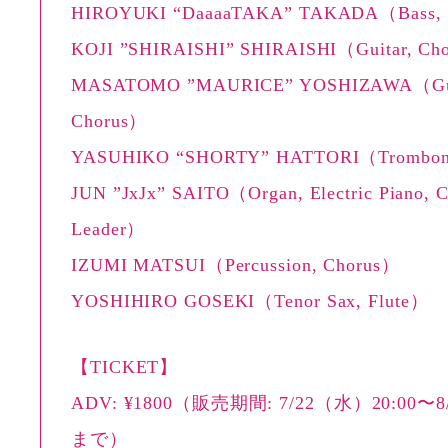
HIROYUKI “DaaaaTAKA” TAKADA（Bass, 
KOJI ”SHIRAISHI” SHIRAISHI（Guitar, Ch
MASATOMO ”MAURICE” YOSHIZAWA（Gui
Chorus）
YASUHIKO “SHORTY” HATTORI（Trombo
JUN ”JxJx” SAITO（Organ, Electric Piano, C
Leader）
IZUMI MATSUI（Percussion, Chorus）
YOSHIHIRO GOSEKI（Tenor Sax, Flute）
【TICKET】
ADV: ¥1800（販売期間: 7/22（水）20:00〜8
まで）