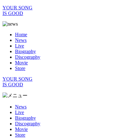
YOUR SONG
IS GOOD
Home
News
Live
Biography
Discography
Movie
Store
YOUR SONG
IS GOOD
News
Live
Biography
Discography
Movie
Store