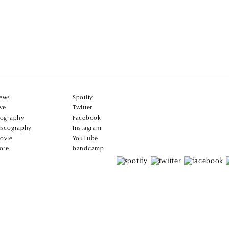
ews
Spotify
ive
Twitter
iography
Facebook
iscography
Instagram
ovie
YouTube
tore
bandcamp