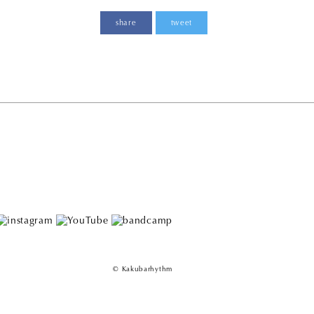
share
tweet
© Kakubarhythm