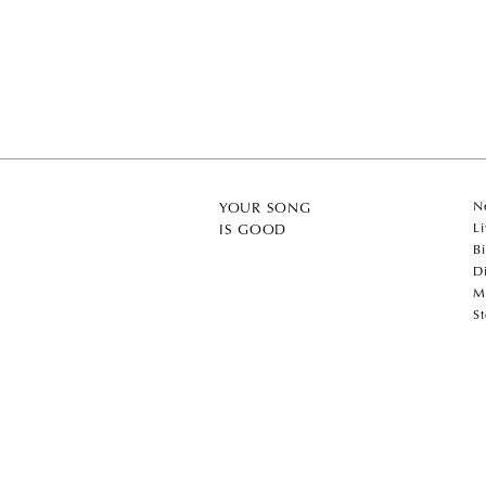
N
YOUR SONG
L
IS GOOD
B
D
M
S