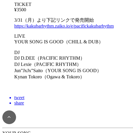
TICKET
¥3500
3/31（月）より下記リンクで発売開始
https://kakubarhythm.zaiko.io/e/pacifickakubarhythm
LIVE
YOUR SONG IS GOOD（CHILL & DUB）
DJ
DJ D.DEE（PACIFIC RHYTHM）
DJ Lexie（PACIFIC RHYTHM）
Jun”JxJx”Saito（YOUR SONG IS GOOD）
Kynan Tokoro（Ogawa & Tokoro）
tweet
share