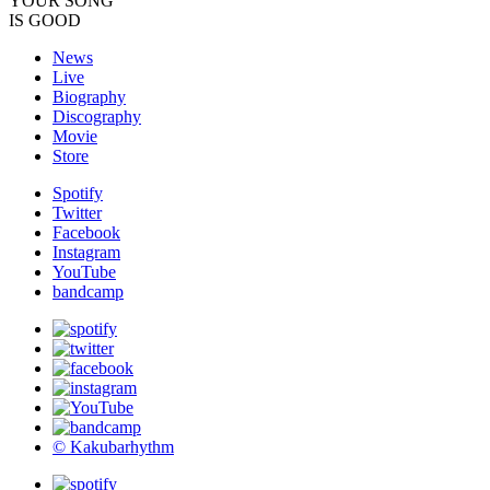
YOUR SONG
IS GOOD
News
Live
Biography
Discography
Movie
Store
Spotify
Twitter
Facebook
Instagram
YouTube
bandcamp
© Kakubarhythm