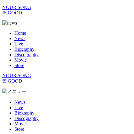
YOUR SONG
IS GOOD
Home
News
Live
Biography
Discography
Movie
Store
YOUR SONG
IS GOOD
News
Live
Biography
Discography
Movie
Store