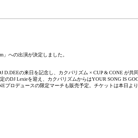
barhythm」への出演が決定しました。
宰のDJ D.DEEの来日を記念し、カクバリズム × CUP & C
定のDJ Lexieを迎え、カクバリズムからはYOUR SONG IS GOOD
UP & CONEプロデュースの限定マーチも販売予定。チケットは本日よ