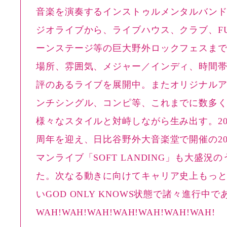
音楽を演奏するインストゥルメンタルバンド
ジオライブから、ライブハウス、クラブ、FUJ
ーンステージ等の巨大野外ロックフェスま
場所、雰囲気、メジャー／インディ、時間
評のあるライブを展開中。またオリジナル
ンチシングル、コンピ等、これまでに数多
様々なスタイルと対峙しながら生み出す。201
周年を迎え、日比谷野外大音楽堂で開催の2
マンライブ「SOFT LANDING」も大盛況
た。次なる動きに向けてキャリア史上もっ
いGOD ONLY KNOWS状態で諸々進行中で
WAH!WAH!WAH!WAH!WAH!WAH!WAH!