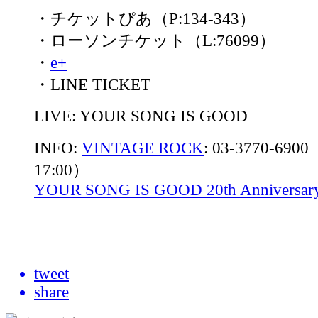
・チケットぴあ（P:134-343）
・ローソンチケット（L:76099）
・
e+
・LINE TICKET
LIVE: YOUR SONG IS GOOD
INFO:
VINTAGE ROCK
: 03-3770-69
17:00）
YOUR SONG IS GOOD 20th Anniversary S
tweet
share