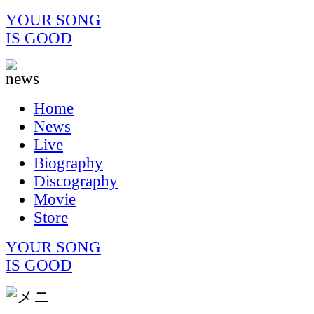
YOUR SONG
IS GOOD
Home
News
Live
Biography
Discography
Movie
Store
YOUR SONG
IS GOOD