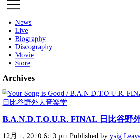
News
Live
Biography
Discography
Movie
Store
Archives
B.A.N.D.T.O.U.R. FINAL 日比
12月 1, 2010 6:13 pm
Published by
ysig
Leave