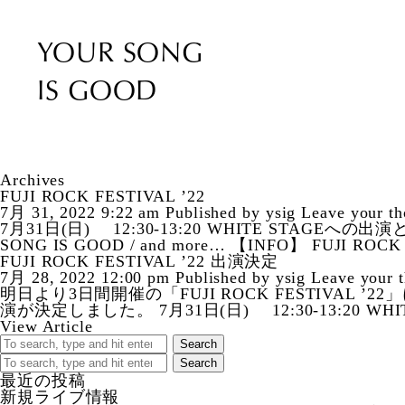
YOUR SONG
IS GOOD
Archives
FUJI ROCK FESTIVAL ’22
7月 31, 2022 9:22 am
Published by
ysig
Leave your th
7月31日(日) 12:30-13:20 WHITE STAGEへの
SONG IS GOOD / and more… 【INFO】 FUJI ROCK 
FUJI ROCK FESTIVAL ’22 出演決定
7月 28, 2022 12:00 pm
Published by
ysig
Leave your 
明日より3日間開催の「FUJI ROCK FESTIVAL ’22」
演が決定しました。 7月31日(日) 12:30-13:20 WHI
View Article
Search
Search
最近の投稿
新規ライブ情報