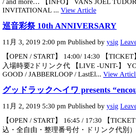
/ and more… 【INFO】 VANS JOEL TUDO
INVITATIONAL ...
View Article
巡音彩祭 10th ANNIVERSARY
11月 3, 2019 2:00 pm
Published by
ysig
Leave
【OPEN / START】 14:00/ 14:30 【TICK
入場時要2ドリンク代 【LIVE -UNIT-】 YOU
GOOD / JABBERLOOP / LastEl...
View Articl
グッドラックヘイワ presents “encount
11月 2, 2019 5:30 pm
Published by
ysig
Leave
【OPEN / START】 16:45 / 17:30 【TICKE
込・全自由・整理番号付・ドリンク代別）