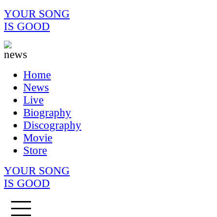
YOUR SONG
IS GOOD
Home
News
Live
Biography
Discography
Movie
Store
YOUR SONG
IS GOOD