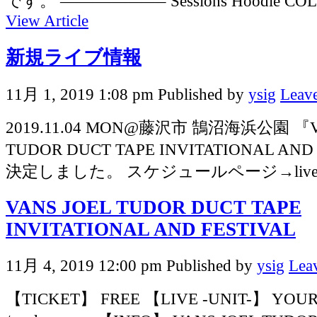
です。 ——————– Sessions Hoodie COLOR:
View Article
新規ライブ情報
11月 1, 2019 1:08 pm
Published by
ysig
Leave
2019.11.04 MON@藤沢市 鵠沼海浜公園 『V
TUDOR DUCT TAPE INVITATIONAL AN
決定しました。 スケジュールページ→liv
VANS JOEL TUDOR DUCT TAPE
INVITATIONAL AND FESTIVAL
11月 4, 2019 12:00 pm
Published by
ysig
Lea
【TICKET】 FREE 【LIVE -UNIT-】 YOUR