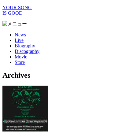
YOUR SONG
IS GOOD
News
Live
Biography
Discography
Movie
Store
Archives